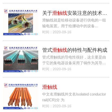
关于
滑触线
安装注意的技术要点有哪些
滑触线就是给移动设备进行供电的一组
输电装置。用于给挪动中的设备…
时间：2020-09-16
管式
滑触线
的特性与配件构成
管式滑触线的导电性很好，这主要是由
于它的集电器设备采用了铜作为其导…
时间：2020-09-16
滑触线
中文名滑触线外文名Isolated conductor
rail(ICR)分 为
时间：2020-09-16