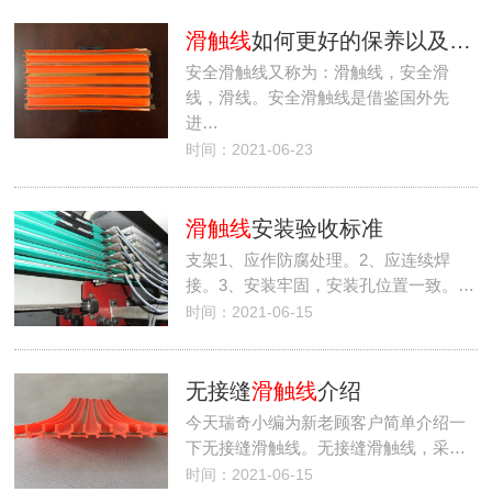
滑触线
如何更好的保养以及如何进行故障处理
安全滑触线又称为：滑触线，安全滑
线，滑线。安全滑触线是借鉴国外先
进…
时间：2021-06-23
滑触线
安装验收标准
支架1、应作防腐处理。2、应连续焊
接。3、安装牢固，安装孔位置一致。…
时间：2021-06-15
无接缝
滑触线
介绍
今天瑞奇小编为新老顾客户简单介绍一
下无接缝滑触线。无接缝滑触线，采…
时间：2021-06-15