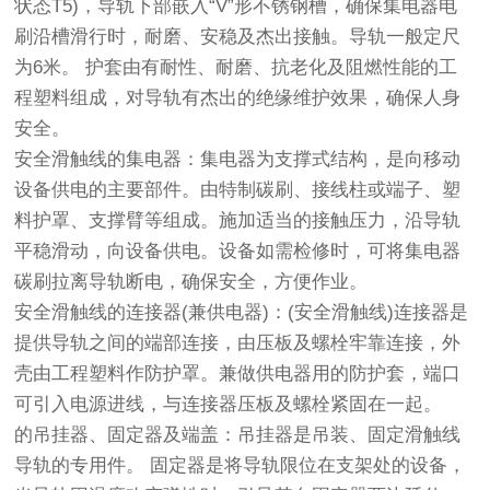
状态T5)，导轨下部嵌入“V”形不锈钢槽，确保集电器电
刷沿槽滑行时，耐磨、安稳及杰出接触。导轨一般定尺
为6米。 护套由有耐性、耐磨、抗老化及阻燃性能的工
程塑料组成，对导轨有杰出的绝缘维护效果，确保人身
安全。
安全滑触线的集电器：集电器为支撑式结构，是向移动
设备供电的主要部件。由特制碳刷、接线柱或端子、塑
料护罩、支撑臂等组成。施加适当的接触压力，沿导轨
平稳滑动，向设备供电。设备如需检修时，可将集电器
碳刷拉离导轨断电，确保安全，方便作业。
安全滑触线的连接器(兼供电器)：(安全滑触线)连接器是
提供导轨之间的端部连接，由压板及螺栓牢靠连接，外
壳由工程塑料作防护罩。兼做供电器用的防护套，端口
可引入电源进线，与连接器压板及螺栓紧固在一起。
的吊挂器、固定器及端盖：吊挂器是吊装、固定滑触线
导轨的专用件。 固定器是将导轨限位在支架处的设备，